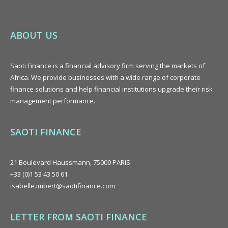
ABOUT US
Saoti Finance is a
financial advisory
firm serving the markets of
Africa. We provide businesses with a wide range of corporate
finance solutions and help financial institutions upgrade their risk
management performance.
SAOTI FINANCE
21 Boulevard Haussmann, 75009 PARIS
+33 (0)1 53 43 50 61
isabelle.imbert@saotifinance.com
LETTER FROM SAOTI FINANCE