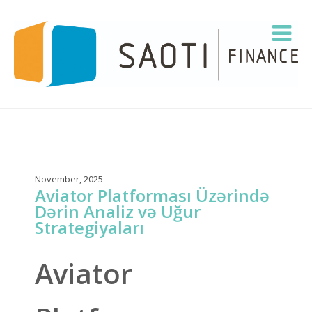
November, 2025
Aviator Platforması Üzərində
Dərin Analiz və Uğur
Strategiyaları
Aviator