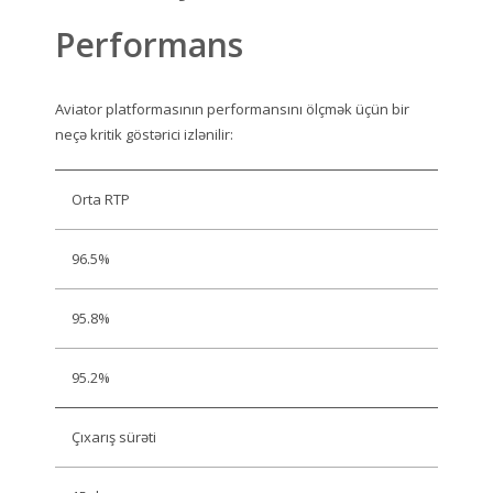
Performans
Aviator platformasının performansını ölçmək üçün bir
neçə kritik göstərici izlənilir:
Orta RTP
96.5%
95.8%
95.2%
Çıxarış sürəti