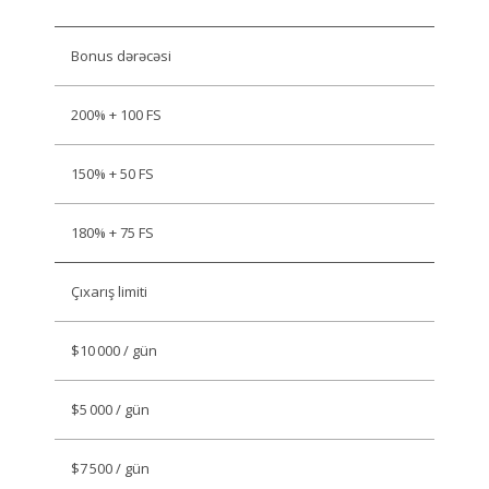
Bonus dərəcəsi
200% + 100 FS
150% + 50 FS
180% + 75 FS
Çıxarış limiti
$10 000 / gün
$5 000 / gün
$7 500 / gün