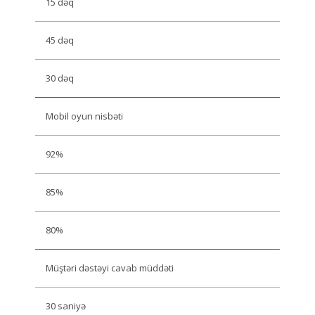
15 dəq
45 dəq
30 dəq
Mobil oyun nisbəti
92%
85%
80%
Müştəri dəstəyi cavab müddəti
30 saniyə